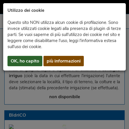
Utilizzo dei cookie
Questo sito NON utilizza alcun cookie di profilazione. Sono
invece utilizzati cookie legati alla presenza di plugin di terze
parti. Se vuoi saperne di più sull'utilizzo dei cookie nel sito e
selezione
leggere come disabilitarne l'uso, leggi l'informativa estesa
sull'uso dei cookie.
Servizio irriguo per gli agricoltori del Friuli Venezia Giulia.
Bidrico stima l'umidità del suolo e prevede il
momento
OK, ho capito
più informazioni
ideale per effettuare l'irrigazione
. Il servizio è attivo nei
mesi di giugno, luglio e agosto. Per ottenere il
consiglio
irriguo
(cioè la data in cui effettuare l'irrigazione) l'utente
deve selezionare la località, il tipo di terreno, la colture e la
data (stimata) della precedente irrigazione (se effettuata).
non disponibile
BIdriCO