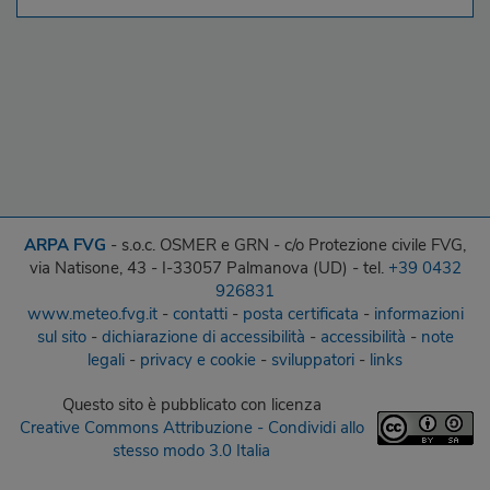
ARPA FVG
- s.o.c. OSMER e GRN - c/o Protezione civile FVG,
via Natisone, 43 - I-33057 Palmanova (UD) - tel.
+39 0432
926831
www.meteo.fvg.it
-
contatti
-
posta certificata
-
informazioni
sul sito
-
dichiarazione di accessibilità
-
accessibilità
-
note
legali
-
privacy e cookie
-
sviluppatori
-
links
Questo sito
è pubblicato con licenza
Creative Commons Attribuzione - Condividi allo
stesso modo 3.0 Italia