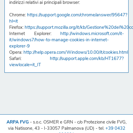
indirizzi relativi ai principali browser:
Chrome:
https://support.google.com/chrome/answer/95647?
hl=it
Firefox:
https://support.mozilla.org/it/kb/Gestione%20dei%20c
Internet Explorer:
http://windows.microsoft.com/it-
it/windows7/how-to-manage-cookies-in-internet-
explorer-9
Opera:
http://help.opera.com/Windows/10.00/it/cookies.html
Safari:
http://support.apple.com/kb/HT1677?
viewlocale=it_IT
ARPA FVG
- s.o.c. OSMER e GRN - c/o Protezione civile FVG,
via Natisone, 43 - I-33057 Palmanova (UD) - tel.
+39 0432