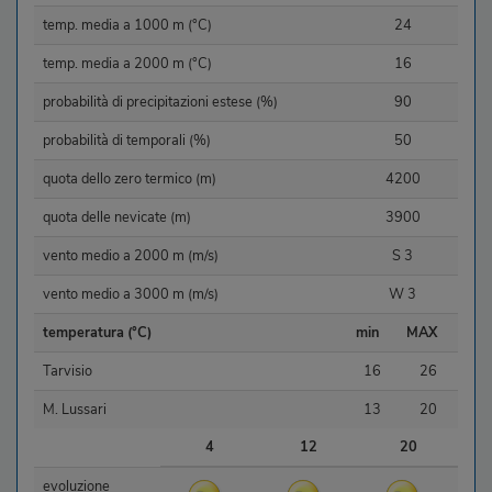
temp. media a 1000 m (°C)
24
temp. media a 2000 m (°C)
16
probabilità di precipitazioni estese (%)
90
probabilità di temporali (%)
50
quota dello zero termico (m)
4200
quota delle nevicate (m)
3900
vento medio a 2000 m (m/s)
S 3
vento medio a 3000 m (m/s)
W 3
temperatura (°C)
min
MAX
Tarvisio
16
26
M. Lussari
13
20
4
12
20
evoluzione