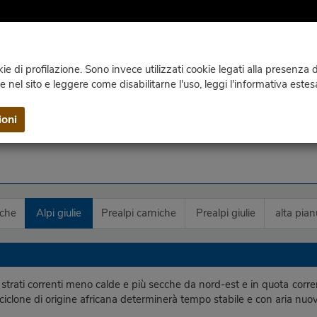
e di profilazione. Sono invece utilizzati cookie legati alla presenza di
ie nel sito e leggere come disabilitarne l'uso, leggi l'informativa estes
WEBCAM
CLIMA
PUBBLICAZIONI
CONTATTI E INF
ioni
iche
Alpi giulie
Prealpi carniche
Prealpi giulie
alta pian
 strati correnti meno calde e più secche da nord-est e in quota corren
iclone di origine africana determinerà tempo stabile e con aria nu