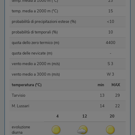
temp. media a 1000 m (°C)
23
temp. media a 2000 m (°C)
15
probabilità di precipitazioni estese (%)
<10
probabilità di temporali (%)
10
quota dello zero termico (m)
4400
quota delle nevicate (m)
-
vento medio a 2000 m (m/s)
S 3
vento medio a 3000 m (m/s)
W 3
temperatura (°C)
min
MAX
Tarvisio
13
29
M. Lussari
14
22
4
12
20
evoluzione
diurna