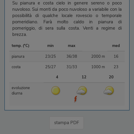
Su pianura e costa cielo in genere sereno o poco
nuvoloso. Sui monti da poco nuvoloso a variabile con la
possibilità di qualche locale rovescio o temporale
pomeridiano. Farà molto caldo in pianura di
pomeriggio, di sera sulla costa. Venti a regime di
brezza.
temp. (°C)
min
max
med
pianura
23/25
36/38
2000 m
16
costa
25/27
31/33
1000 m
23
4
12
20
evoluzione
diurna
stampa PDF