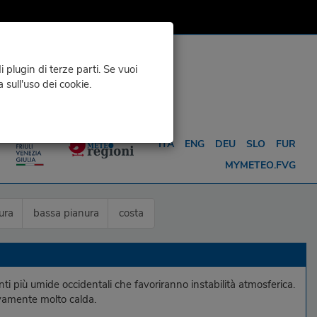
 plugin di terze parti. Se vuoi
a sull'uso dei cookie.
O
METEO PER ...
ITA
ENG
DEU
SLO
FUR
MYMETEO.FVG
ura
bassa pianura
costa
ti più umide occidentali che favoriranno instabilità atmosferica.
ovamente molto calda.