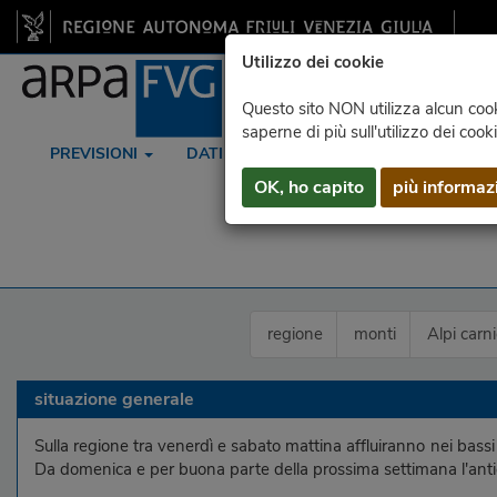
Utilizzo dei cookie
Questo sito NON utilizza alcun cooki
saperne di più sull'utilizzo dei cook
PREVISIONI
DATI
RADAR
SATELLITE
OK, ho capito
più informaz
regione
monti
Alpi carn
situazione generale
Sulla regione tra venerdì e sabato mattina affluiranno nei bassi
Da domenica e per buona parte della prossima settimana l'antic