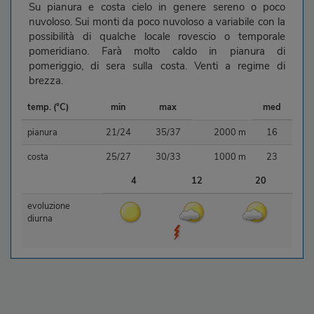
Su pianura e costa cielo in genere sereno o poco
nuvoloso. Sui monti da poco nuvoloso a variabile con la
possibilità di qualche locale rovescio o temporale
pomeridiano. Farà molto caldo in pianura di
pomeriggio, di sera sulla costa. Venti a regime di
brezza.
temp. (°C)
min
max
med
pianura
21/24
35/37
2000 m
16
costa
25/27
30/33
1000 m
23
4
12
20
evoluzione
diurna