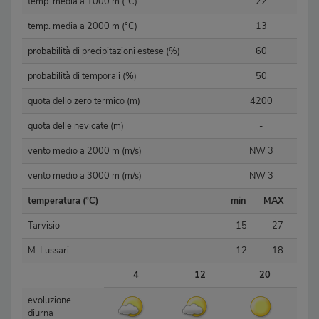
temp. media a 1000 m (°C)
22
temp. media a 2000 m (°C)
13
probabilità di precipitazioni estese (%)
60
probabilità di temporali (%)
50
quota dello zero termico (m)
4200
quota delle nevicate (m)
-
vento medio a 2000 m (m/s)
NW 3
vento medio a 3000 m (m/s)
NW 3
temperatura (°C)
min
MAX
Tarvisio
15
27
M. Lussari
12
18
4
12
20
evoluzione
diurna