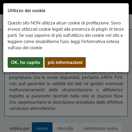
Utilizzo dei cookie
Questo sito NON utilizza alcun cookie di profilazione. Sono
invece utilizzati cookie legati alla presenza di plugin di terze
parti. Se vuoi saperne di più sull'utilizzo dei cookie nel sito e
informacije
leggere come disabilitarne l'uso, leggi l'informativa estesa
sull'uso dei cookie.
In questa pagina vengono raggruppate le immagini delle
webcam liberamente disponibili in rete. Le webcam, come
OK, ho capito
più informazioni
le informazioni relative ai parametri meteorologici riportati
nelle immagini, non sono gestite dall'Agenzia ma dal
proprietario che le rende disponibili, pertanto ARPA FVG
non può garantire la validità dei dati né gestire eventuali
malfunzionamenti della strumentazione o differenze
rispetto ai parametri riportati nella rete di stazioni fisse
che rappresentano la descrizione presidiata delle effettive
condizioni atmosferiche.
ordina per:
nome
območje
nadmorska visina