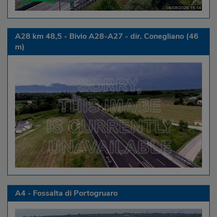
A28 km 48,5 - Bivio A28-A27 - dir. Conegliano (46
m)
A4 - Fossalta di Portogruaro