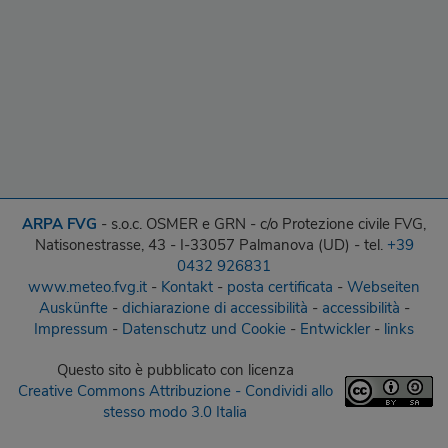
ARPA FVG
- s.o.c. OSMER e GRN - c/o Protezione civile FVG,
Natisonestrasse, 43 - I-33057 Palmanova (UD) - tel.
+39
0432 926831
www.meteo.fvg.it
-
Kontakt
-
posta certificata
-
Webseiten
Auskünfte
-
dichiarazione di accessibilità
-
accessibilità
-
Impressum
-
Datenschutz und Cookie
-
Entwickler
-
links
Questo sito
è pubblicato con licenza
Creative Commons Attribuzione - Condividi allo
stesso modo 3.0 Italia