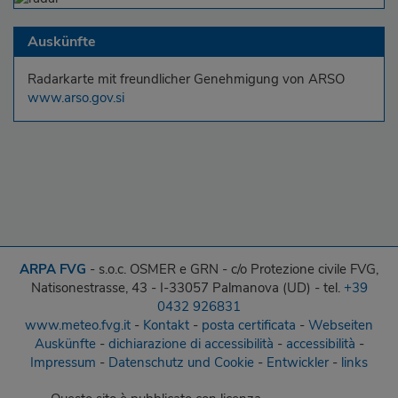
Auskünfte
Radarkarte mit freundlicher Genehmigung von ARSO
www.arso.gov.si
ARPA FVG
- s.o.c. OSMER e GRN - c/o Protezione civile FVG,
Natisonestrasse, 43 - I-33057 Palmanova (UD) - tel.
+39
0432 926831
www.meteo.fvg.it
-
Kontakt
-
posta certificata
-
Webseiten
Auskünfte
-
dichiarazione di accessibilità
-
accessibilità
-
Impressum
-
Datenschutz und Cookie
-
Entwickler
-
links