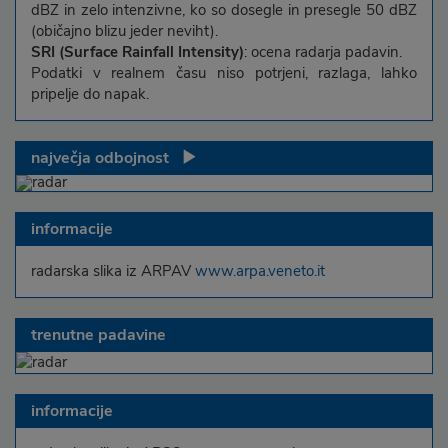
dBZ in zelo intenzivne, ko so dosegle in presegle 50 dBZ
(običajno blizu jeder neviht).
SRI (Surface Rainfall Intensity)
: ocena radarja padavin.
Podatki v realnem času niso potrjeni, razlaga, lahko
pripelje do napak.
največja odbojnost
informacije
radarska slika iz ARPAV
www.arpa.veneto.it
trenutne padavine
informacije