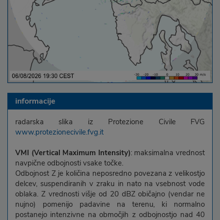
informacije
radarska slika iz Protezione Civile FVG
www.protezionecivile.fvg.it
VMI (Vertical Maximum Intensity)
: maksimalna vrednost
navpične odbojnosti vsake točke.
Odbojnost Z je količina neposredno povezana z velikostjo
delcev, suspendiranih v zraku in nato na vsebnost vode
oblaka. Z vrednosti višje od 20 dBZ običajno (vendar ne
nujno) pomenijo padavine na terenu, ki normalno
postanejo intenzivne na območjih z odbojnostjo nad 40