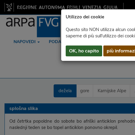
Utilizzo dei cookie
Questo sito NON utilizza alcun cooki
saperne di più sull'utilizzo dei cook
NAPOVEDI
PODATKI
RADAR
SATELIT
OK, ho capito
più informaz
dežela
gore
Karnijske Alpe
splošna slika
Od četrtka popoldne do sobote bo afriški anticiklon prehodn
naslednji teden se bo topel anticiklon ponovno okrepil.