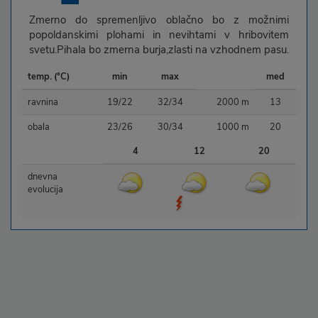
Zmerno do spremenljivo oblačno bo z možnimi
popoldanskimi plohami in nevihtami v hribovitem
svetu.Pihala bo zmerna burja,zlasti na vzhodnem pasu.
temp. (°C)
min
max
med
ravnina
19/22
32/34
2000 m
13
obala
23/26
30/34
1000 m
20
4
12
20
dnevna
evolucija