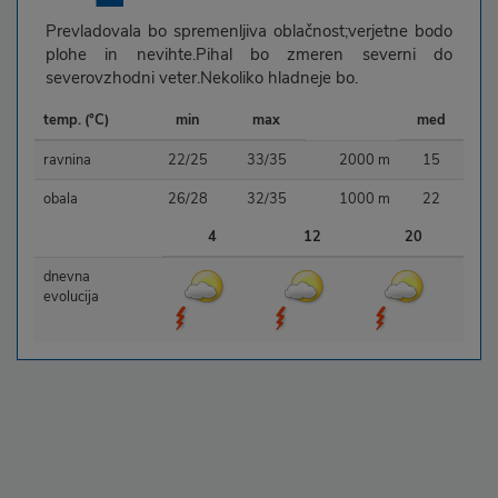
Prevladovala bo spremenljiva oblačnost;verjetne bodo
plohe in nevihte.Pihal bo zmeren severni do
severovzhodni veter.Nekoliko hladneje bo.
temp. (°C)
min
max
med
ravnina
22/25
33/35
2000 m
15
obala
26/28
32/35
1000 m
22
4
12
20
dnevna
evolucija