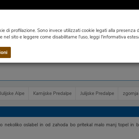
e di profilazione. Sono invece utilizzati cookie legati alla presenza di
ie nel sito e leggere come disabilitarne l'uso, leggi l'informativa estes
SPLETNE KAMERE
KLIMA
PUBLIKACIJE
STIKI IN I
ioni
Julijske Alpe
Karnijske Predalpe
Julijske Predalpe
zgornja
o nekoliko oslabel in od zahoda bo pritekal malo manj topel in bo