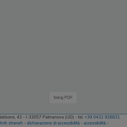
tiskaj PDF
 Natisone, 43 - I-33057 Palmanova (UD) - tel.
+39 0432 926831
etnih straneh
-
dichiarazione di accessibilità
-
accessibilità
-