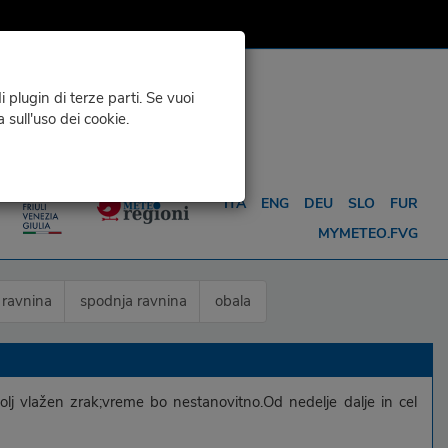
 plugin di terze parti. Se vuoi
a sull'uso dei cookie.
NFO
VREME ZA ...
ITA
ENG
DEU
SLO
FUR
MYMETEO.FVG
 ravnina
spodnja ravnina
obala
lj vlažen zrak;vreme bo nestanovitno.Od nedelje dalje in cel