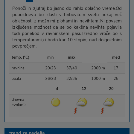
Ponoči in zjutraj bo jasno do rahlo oblačno vreme.Od
popoldneva bo zlasti v hribovitem svetu nekaj več
oblačnosti z možnimi plohami in nevihtami.Ni povsem
izključena možnost da se bo kakšna nevihta pojavila
tudi ponekod v ravninskem pasu.Izredno vroče bo s
temperaturami,ki bodo kar 10 stopinj nad dolgoletnim
povprečjem.
temp. (°C)
min
max
med
ravnina
20/23
37/40
2000 m
17
obala
26/28
32/35
1000 m
25
4
12
20
dnevna
evolucija
trend za
nedelja