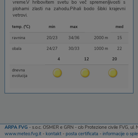
vreme.V hribovitem svetu bo več spremenljivosti s
plohami zlasti na zahodu.Pihali bodo šibki krajevni
vetrovi.
temp. (°C)
min
max
med
ravnina
20/23
34/36
2000 m
15
obala
24/27
30/33
1000 m
22
4
12
20
dnevna
evolucija
ARPA FVG
- s.o.c. OSMER e GRN - c/o Protezione civile FVG, ul.
www.meteo.fvg.it
-
kontakt
-
posta certificata
-
informacije o spl