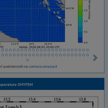
eč podrobnosti na
comune.venezia.it
mperatura SHYFEM