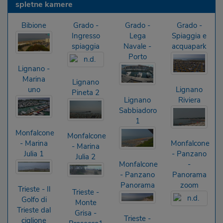
spletne kamere
Bibione
Grado -
Grado -
Grado -
Ingresso
Lega
Spiaggia e
spiaggia
Navale -
acquapark
Porto
Lignano -
Marina
Lignano
uno
Lignano
Pineta 2
Lignano
Riviera
Sabbiadoro
1
Monfalcone
Monfalcone
- Marina
Monfalcone
- Marina
Julia 1
- Panzano
Julia 2
Monfalcone
-
- Panzano
Panorama
Panorama
zoom
Trieste - Il
Trieste -
Golfo di
Monte
Trieste dal
Grisa -
Trieste -
ciglione