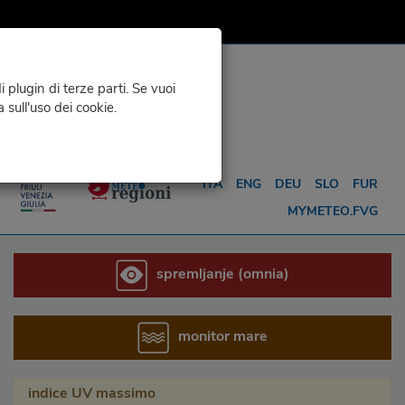
 plugin di terze parti. Se vuoi
a sull'uso dei cookie.
NFO
VREME ZA ...
ITA
ENG
DEU
SLO
FUR
MYMETEO.FVG
spremljanje (omnia)
monitor mare
indice UV massimo