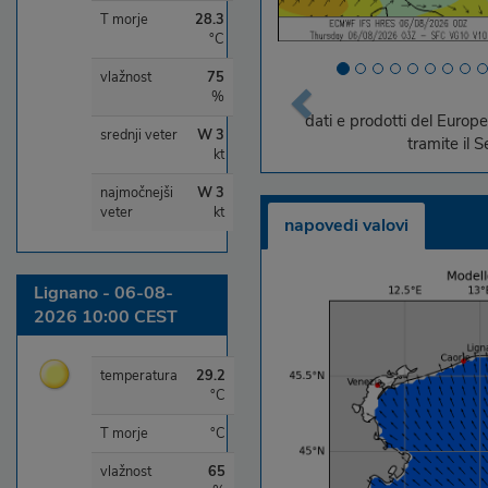
T morje
28.3
°C
vlažnost
75
%
dati e prodotti del Eur
srednji veter
W 3
tramite il 
kt
najmočnejši
W 3
veter
kt
napovedi valovi
Lignano - 06-08-
2026 10:00 CEST
temperatura
29.2
°C
T morje
°C
vlažnost
65