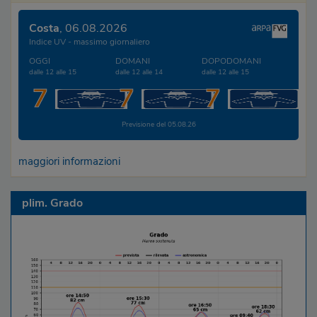
Costa
, 06.08.2026
Indice UV - massimo giornaliero
OGGI
DOMANI
DOPODOMANI
dalle 12 alle 15
dalle 12 alle 14
dalle 12 alle 15
7
7
7
Previsione del 05.08.26
maggiori informazioni
plim. Grado