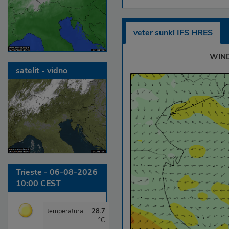
veter sunki IFS HRES
WIND
satelit - vidno
Trieste - 06-08-2026
10:00 CEST
temperatura
28.7
°C