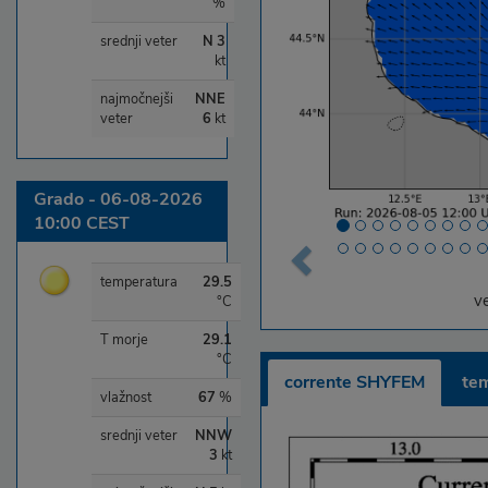
%
srednji veter
N 3
kt
najmočnejši
NNE
veter
6
kt
Grado - 06-08-2026
10:00 CEST
temperatura
29.5
v
°C
T morje
29.1
°C
corrente SHYFEM
te
vlažnost
67
%
srednji veter
NNW
3
kt