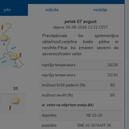
jutri
sobota
nedelja
petek 07 avgust
objava: 05-08-2026 12:22 CEST
Prevladovala bo spremenljiva
oblačnost;verjetne bodo plohe in
nevihte.Pihal bo zmeren severni do
severovzhodni veter.
najnižja temperatura
26/28
najvišja temperatura
32/35
možnost širših padavin (%)
60
20
možnost neviht (%)
60
sr. veter na odprtem morju (kt)
dopoldne
NE 10-20
popoldne
ENE 10-30 RAFF 30