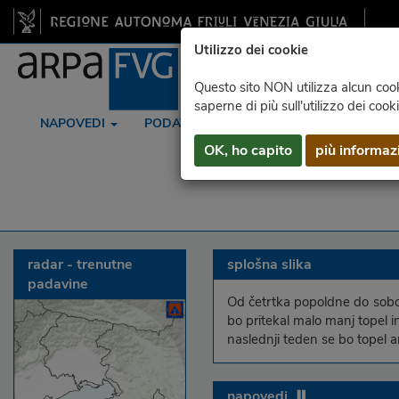
Utilizzo dei cookie
Questo sito NON utilizza alcun cooki
saperne di più sull'utilizzo dei cook
NAPOVEDI
PODATKI
RADAR
SATELIT
OK, ho capito
più informaz
radar - trenutne
splošna slika
padavine
Od četrtka popoldne do sobot
bo pritekal malo manj topel i
naslednji teden se bo topel a
napovedi