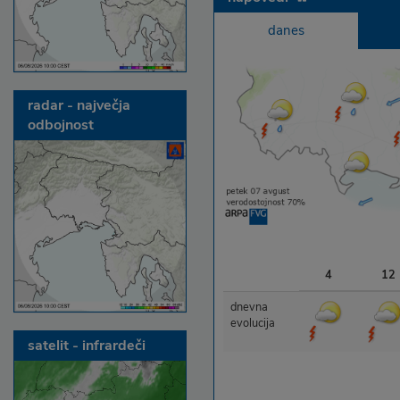
danes
radar - največja
odbojnost
4
12
dnevna
evolucija
satelit - infrardeči