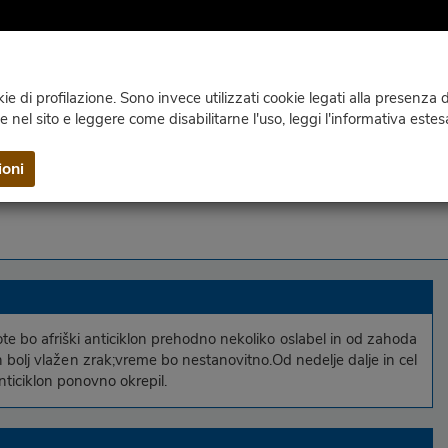
e di profilazione. Sono invece utilizzati cookie legati alla presenza di
ie nel sito e leggere come disabilitarne l'uso, leggi l'informativa estes
SPLETNE KAMERE
KLIMA
PUBLIKACIJE
STIKI IN I
ioni
e bo afriški anticiklon prehodno nekoliko oslabel in od zahoda
n bolj vlažen zrak;vreme bo nestanovitno.Od nedelje dalje in cel
nticiklon ponovno okrepil.