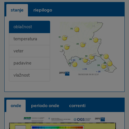
stanje
riepilogo
oblačnost
temperatura
veter
padavine
vlažnost
onde
periodo onde
correnti