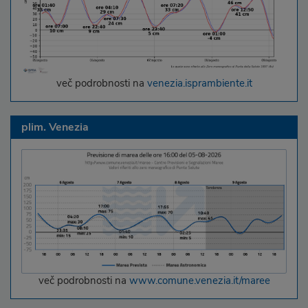
več podrobnosti na
venezia.isprambiente.it
plim. Venezia
več podrobnosti na
www.comune.venezia.it/maree