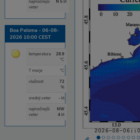
najmočnejši
N 5
kt
veter
Boa Paloma - 06-08-
2026 10:00 CEST
temperatura
28.9
°C
T morje
°C
vlažnost
72
%
srednji veter
-
kt
najmočnejši
NW
veter
4
kt