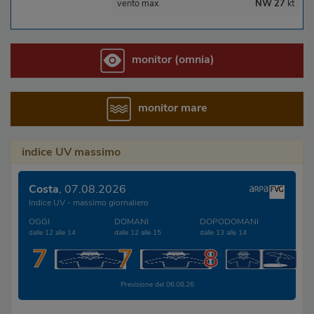
vento max
NW 27
kt
monitor (omnia)
monitor mare
indice UV massimo
Costa
, 07.08.2026
Indice UV - massimo giornaliero
OGGI
DOMANI
DOPODOMANI
dalle 12 alle 14
dalle 12 alle 15
dalle 13 alle 14
7
7
8
Previsione del 06.08.26