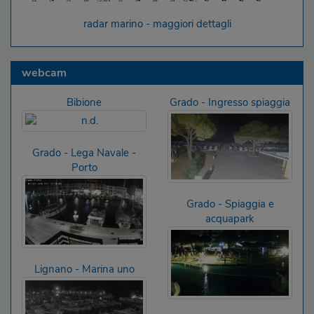
radar marino - maggiori dettagli
webcam
Bibione
Grado - Ingresso spiaggia
Grado - Lega Navale -
Porto
Grado - Spiaggia e
acquapark
Lignano - Marina uno