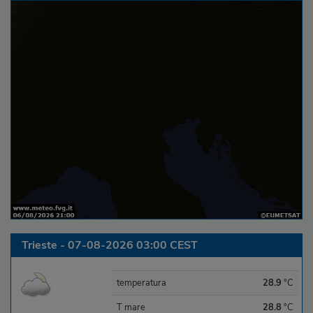
Trieste - 07-08-2026 03:00 CEST
temperatura
28.9
°C
T mare
28.8
°C