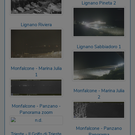
Lignano Pineta 2
Lignano Riviera
Lignano Sabbiadoro 1
Monfalcone - Marina Julia
1
Monfalcone - Marina Julia
2
Monfalcone - Panzano -
Panorama zoom
Monfalcone - Panzano
Trieste - Il Golfo di Trieste
Panorama