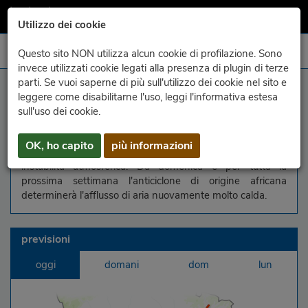
Utilizzo dei cookie
Questo sito NON utilizza alcun cookie di profilazione. Sono
invece utilizzati cookie legati alla presenza di plugin di terze
parti. Se vuoi saperne di più sull'utilizzo dei cookie nel sito e
situazione generale
leggere come disabilitarne l'uso, leggi l'informativa estesa
sull'uso dei cookie.
Sulla regione tra venerdì e sabato affluiranno nei bassi
strati correnti meno calde e più secche da nord-est e in
OK, ho capito
più informazioni
quota correnti più umide occidentali che favoriranno
instabilità atmosferica. Da domenica e per tutta la
prossima settimana l'anticiclone di origine africana
determinerà l'afflusso di aria nuovamente molto calda.
previsioni
oggi
domani
dom
lun