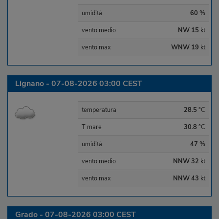
umidità
60
%
vento medio
NW 15
kt
vento max
WNW 19
kt
Lignano - 07-08-2026 03:00 CEST
temperatura
28.5
°C
T mare
30.8
°C
umidità
47
%
vento medio
NNW 32
kt
vento max
NNW 43
kt
Grado - 07-08-2026 03:00 CEST