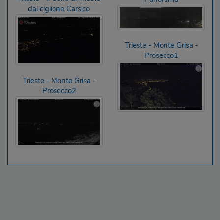
dal ciglione Carsico
Trieste - Monte Grisa -
Prosecco1
Trieste - Monte Grisa -
Prosecco2