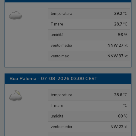
temperatura
29.2
°C
T mare
28.7
°C
umidità
56
%
vento medio
NNW 27
kt
vento max
NNW 37
kt
Boa Paloma - 07-08-2026 03:00 CEST
temperatura
28.6
°C
T mare
°C
umidità
60
%
vento medio
NW 22
kt