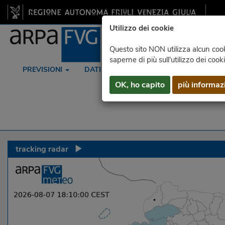
Utilizzo dei cookie
Questo sito NON utilizza alcun cooki
saperne di più sull'utilizzo dei cook
PREVISIONI
DATI
RADAR
SATELLITE
OK, ho capito
più informaz
tracking radar