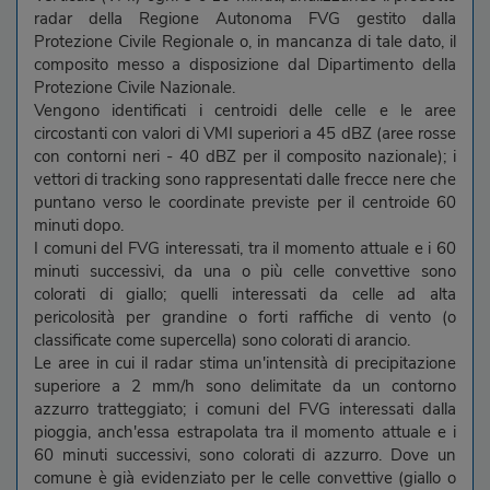
radar della Regione Autonoma FVG gestito dalla
Protezione Civile Regionale o, in mancanza di tale dato, il
composito messo a disposizione dal Dipartimento della
Protezione Civile Nazionale.
Vengono identificati i centroidi delle celle e le aree
circostanti con valori di VMI superiori a 45 dBZ (aree rosse
con contorni neri - 40 dBZ per il composito nazionale); i
vettori di tracking sono rappresentati dalle frecce nere che
puntano verso le coordinate previste per il centroide 60
minuti dopo.
I comuni del FVG interessati, tra il momento attuale e i 60
minuti successivi, da una o più celle convettive sono
colorati di giallo; quelli interessati da celle ad alta
pericolosità per grandine o forti raffiche di vento (o
classificate come supercella) sono colorati di arancio.
Le aree in cui il radar stima un'intensità di precipitazione
superiore a 2 mm/h sono delimitate da un contorno
azzurro tratteggiato; i comuni del FVG interessati dalla
pioggia, anch'essa estrapolata tra il momento attuale e i
60 minuti successivi, sono colorati di azzurro. Dove un
comune è già evidenziato per le celle convettive (giallo o