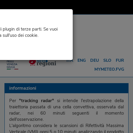
 plugin di terze parti. Se vuoi
a sull'uso dei cookie.
O
METEO PER ...
ITA
ENG
DEU
SLO
FUR
MYMETEO.FVG
informazioni
Per
"tracking radar"
si intende l'estrapolazione della
traiettoria passata di una cella convettiva, osservata dal
radar, nei 60 minuti seguenti il momento
dell'osservazione.
L'algoritmo considera le scansioni di Rifettività Massima
Verticale (VMI) ogni 5 o 10 minuti, analizzando il prodotto