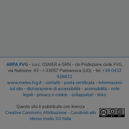
ARPA FVG
- s.o.c. OSMER e GRN - c/o Protezione civile FVG,
via Natisone, 43 - I-33057 Palmanova (UD) - tel.
+39 0432
926831
www.meteo.fvg.it
-
contatti
-
posta certificata
-
informazioni
sul sito
-
dichiarazione di accessibilità
-
accessibilità
-
note
legali
-
privacy e cookie
-
sviluppatori
-
links
Questo sito
è pubblicato con licenza
Creative Commons Attribuzione - Condividi allo
stesso modo 3.0 Italia