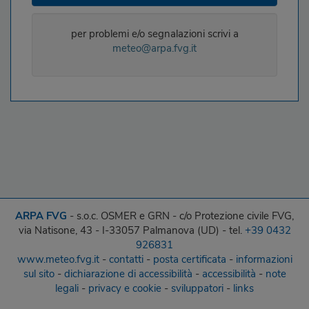
per problemi e/o segnalazioni scrivi a
meteo@arpa.fvg.it
ARPA FVG
- s.o.c. OSMER e GRN - c/o Protezione civile FVG,
via Natisone, 43 - I-33057 Palmanova (UD) - tel.
+39 0432
926831
www.meteo.fvg.it
-
contatti
-
posta certificata
-
informazioni
sul sito
-
dichiarazione di accessibilità
-
accessibilità
-
note
legali
-
privacy e cookie
-
sviluppatori
-
links