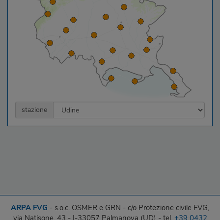
stazione
ARPA FVG
- s.o.c. OSMER e GRN - c/o Protezione civile FVG,
via Natisone, 43 - I-33057 Palmanova (UD) - tel.
+39 0432