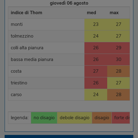
giovedì 06 agosto
indice di Thom
med
max
monti
23
27
tolmezzino
24
27
colli alta pianura
26
29
bassa media pianura
26
30
costa
27
28
triestino
26
27
carso
24
28
legenda:
no disagio
debole disagio
disagio
forte disagi