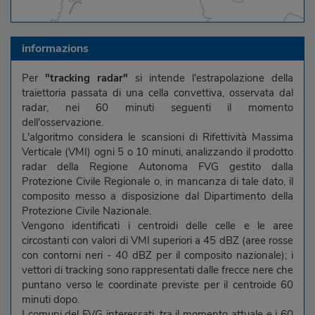
informazions
Per
"tracking radar"
si intende l'estrapolazione della
traiettoria passata di una cella convettiva, osservata dal
radar, nei 60 minuti seguenti il momento
dell'osservazione.
L'algoritmo considera le scansioni di Rifettività Massima
Verticale (VMI) ogni 5 o 10 minuti, analizzando il prodotto
radar della Regione Autonoma FVG gestito dalla
Protezione Civile Regionale o, in mancanza di tale dato, il
composito messo a disposizione dal Dipartimento della
Protezione Civile Nazionale.
Vengono identificati i centroidi delle celle e le aree
circostanti con valori di VMI superiori a 45 dBZ (aree rosse
con contorni neri - 40 dBZ per il composito nazionale); i
vettori di tracking sono rappresentati dalle frecce nere che
puntano verso le coordinate previste per il centroide 60
minuti dopo.
I comuni del FVG interessati, tra il momento attuale e i 60