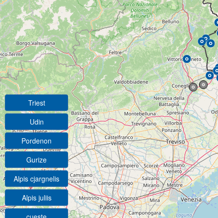
Triest
Udin
Pordenon
Gurize
Alpis cjargnelis
Alpis juliis
cueste