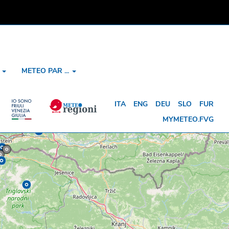
O
METEO PAR ...
ITA
ENG
DEU
SLO
FUR
MYMETEO.FVG