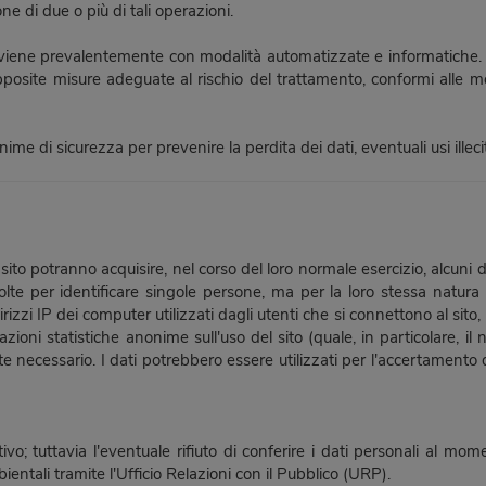
e di due o più di tali operazioni.
avviene prevalentemente con modalità automatizzate e informatiche. I
pposite misure adeguate al rischio del trattamento, conformi alle mo
ime di sicurezza per prevenire la perdita dei dati, eventuali usi illec
ito potranno acquisire, nel corso del loro normale esercizio, alcuni dat
lte per identificare singole persone, ma per la loro stessa natura
irizzi IP dei computer utilizzati dagli utenti che si connettono al sito, l
zioni statistiche anonime sull'uso del sito (quale, in particolare, i
 necessario. I dati potrebbero essere utilizzati per l'accertamento di
ivo; tuttavia l'eventuale rifiuto di conferire i dati personali al mo
ientali tramite l'Ufficio Relazioni con il Pubblico (URP).