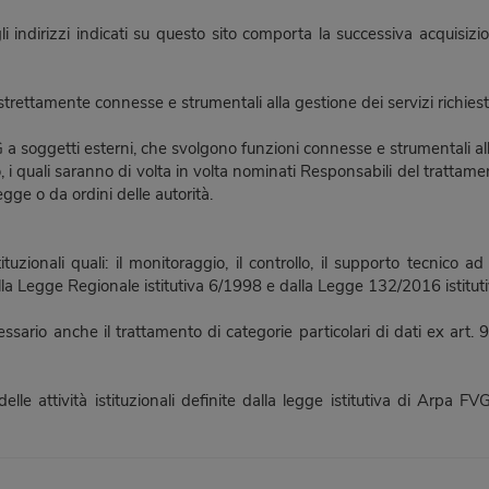
gli indirizzi indicati su questo sito comporta la successiva acquisizio
tà strettamente connesse e strumentali alla gestione dei servizi richiesti
 soggetti esterni, che svolgono funzioni connesse e strumentali all’op
co, i quali saranno di volta in volta nominati Responsabili del tratta
egge o da ordini delle autorità.
ionali quali: il monitoraggio, il controllo, il supporto tecnico ad alt
 dalla Legge Regionale istitutiva 6/1998 e dalla Legge 132/2016 istitu
essario anche il trattamento di categorie particolari di dati ex art
elle attività istituzionali definite dalla legge istitutiva di Arpa 