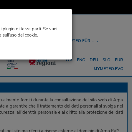
 plugin di terze parti. Se vuoi
a sull'uso dei cookie.
KONTAKTE UND INFOS
METEO FÜR ...
ITA
ENG
DEU
SLO
FUR
MYMETEO.FVG
tualmente forniti durante la consultazione del sito web di Arpa
e a garantire che il trattamento dei dati personali si svolga nel
urezza, all'identità personale e al diritto alla protezione dei dati
ati nel sito ma riferiti a risorse esterne al dominio di Arpa FVG.