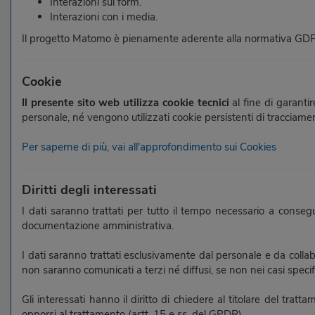
Interazioni sui form.
Interazioni con i media.
Il progetto Matomo è pienamente aderente alla normativa GDPR 
Cookie
Il presente sito web utilizza cookie tecnici
al fine di garantir
personale, né vengono utilizzati cookie persistenti di tracciame
Per saperne di più, vai all'approfondimento sui Cookies
Diritti degli interessati
I dati saranno trattati per tutto il tempo necessario a conseg
documentazione amministrativa.
I dati saranno trattati esclusivamente dal personale e da colla
non saranno comunicati a terzi né diffusi, se non nei casi specif
Gli interessati hanno il diritto di chiedere al titolare del tratta
opporsi al trattamento (artt. 15 e ss. del GPDR).