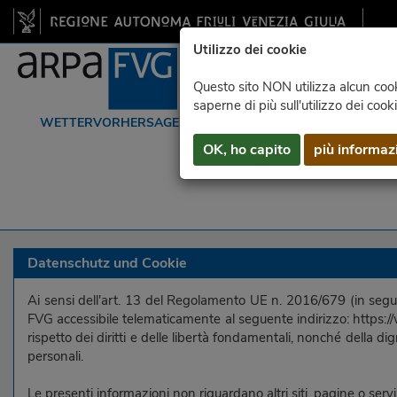
Utilizzo dei cookie
Questo sito NON utilizza alcun cooki
saperne di più sull'utilizzo dei cook
WETTERVORHERSAGEN
DATEN
RADAR
OK, ho capito
più informaz
Datenschutz und Cookie
Ai sensi dell'art. 13 del Regolamento UE n. 2016/679 (in segui
FVG accessibile telematicamente al seguente indirizzo: https://w
rispetto dei diritti e delle libertà fondamentali, nonché della dig
personali.
Le presenti informazioni non riguardano altri siti, pagine o servi