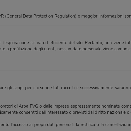
(General Data Protection Regulation) e maggiori informazioni sono
e l'esplorazione sicura ed efficiente del sito. Pertanto, non viene fa
nto o profilazione degli utenti; nessun dato personale viene comunica
uire gli scopi per cui sono stati raccolti e successivamente sarann
boratori di Arpa FVG o dalle imprese espressamente nominate come re
icamente consentiti dall'interessato o previsti dal diritto nazionale 
mento l'accesso ai propri dati personali, la rettifica o la cancellazio