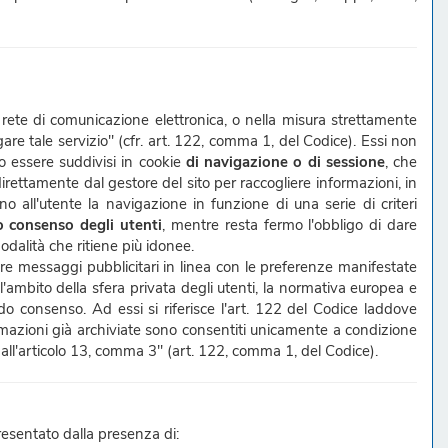
a rete di comunicazione elettronica, o nella misura strettamente
gare tale servizio" (cfr. art. 122, comma 1, del Codice). Essi non
no essere suddivisi in cookie
di navigazione o di sessione
, che
i direttamente dal gestore del sito per raccogliere informazioni, in
o all'utente la navigazione in funzione di una serie di criteri
vo consenso degli utenti
, mentre resta fermo l'obbligo di dare
 modalità che ritiene più idonee.
nviare messaggi pubblicitari in linea con le preferenze manifestate
ll'ambito della sfera privata degli utenti, la normativa europea e
do consenso. Ad essi si riferisce l'art. 122 del Codice laddove
ormazioni già archiviate sono consentiti unicamente a condizione
 all'articolo 13, comma 3" (art. 122, comma 1, del Codice).
resentato dalla presenza di: