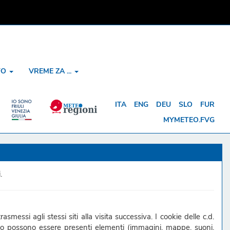
NFO
VREME ZA ...
ITA
ENG
DEU
SLO
FUR
MYMETEO.FVG
.
asmessi agli stessi siti alla visita successiva. I cookie delle c.d.
ito possono essere presenti elementi (immagini, mappe, suoni,