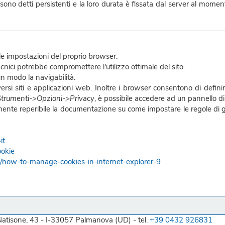
 sono detti persistenti e la loro durata è fissata dal server al momen
le impostazioni del proprio
browser
.
tecnici potrebbe compromettere l'utilizzo ottimale del sito.
un modo la navigabilità.
rsi siti e applicazioni web. Inoltre i
browser
consentono di definire
trumenti->Opzioni->Privacy
, è possibile accedere ad un pannello di
ilmente reperibile la documentazione su come impostare le regole di g
it
ookie
7/how-to-manage-cookies-in-internet-explorer-9
 Natisone, 43 - I-33057 Palmanova (UD) - tel.
+39 0432 926831