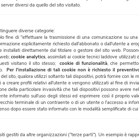
server diversi da quello del sito visitato.
istinguere diverse categorie:
l solo fine di "effettuare la trasmissione di una comunicazione su un
nformazione esplicitamente richiesto dall'abbonato o dall'utente a ero
 installati direttamente dal titolare o gestore del sito web. Posso
o web;
cookie analytics
, assimilati ai cookie tecnici laddove utilizzat
sti visitano il sito stesso;
cookie di funzionalità
, che permetton
sso.
Per l'installazione di tali cookie non è richiesto il preventi
 del sito, qualora utilizzi soltanto tali dispositivi, potrà fornire con le
 a creare profili relativi all'utente e vengono utilizzati al fine di i
one della particolare invasività che tali dispositivi possono avere ne
 informato sull'uso degli stessi ed esprimere così il proprio vali
recchio terminale di un contraente o di un utente o l'accesso a inf
senso dopo essere stato informato con le modalità semplificate di cui
iti gestiti da altre organizzazioni ("terze parti"). Un esempio è rapp