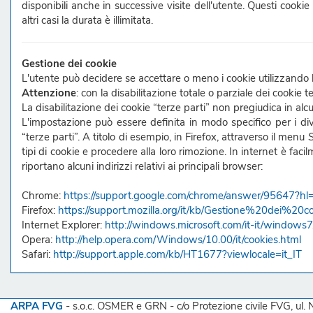
disponibili anche in successive visite dell'utente. Questi cookie
altri casi la durata è illimitata.
Gestione dei cookie
L'utente può decidere se accettare o meno i cookie utilizzando 
Attenzione
: con la disabilitazione totale o parziale dei cookie 
La disabilitazione dei cookie “terze parti” non pregiudica in alc
L'impostazione può essere definita in modo specifico per i dive
“terze parti”. A titolo di esempio, in Firefox, attraverso il menu
S
tipi di cookie e procedere alla loro rimozione. In internet è fac
riportano alcuni indirizzi relativi ai principali browser:
Chrome:
https://support.google.com/chrome/answer/95647?hl=
Firefox:
https://support.mozilla.org/it/kb/Gestione%20dei%20c
Internet Explorer:
http://windows.microsoft.com/it-it/windows
Opera:
http://help.opera.com/Windows/10.00/it/cookies.html
Safari:
http://support.apple.com/kb/HT1677?viewlocale=it_IT
ARPA FVG
- s.o.c. OSMER e GRN - c/o Protezione civile FVG, ul.