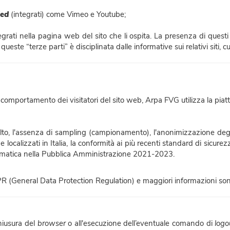
ed
(integrati) come Vimeo e Youtube;
egrati nella pagina web del sito che li ospita. La presenza di questi
ueste “terze parti” è disciplinata dalle informative sui relativi siti, cu
o ed al comportamento dei visitatori del sito web, Arpa FVG utilizza la 
ccolto, l'assenza di sampling (campionamento), l'anonimizzazione degl
localizzati in Italia, la conformità ai più recenti standard di sicure
formatica nella Pubblica Amministrazione 2021-2023.
(General Data Protection Regulation) e maggiori informazioni sono
chiusura del
browser
o all'esecuzione dell’eventuale comando di
logo