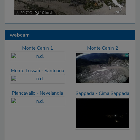
20.7°C
10 km/h
webcam
Monte Canin 1
Monte Canin 2
Monte Lussari - Santuario
Piancavallo - Nevelandia
Sappada - Cima Sappada