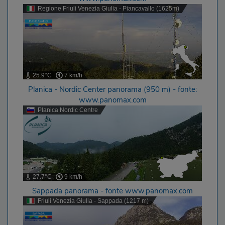
Regione Friuli Venezia Giulia - Piancavallo (1625m)
25.9°C
7 km/h
Planica - Nordic Center panorama (950 m) - fonte:
www.panomax.com
Planica Nordic Centre
27.7°C
9 km/h
Sappada panorama - fonte www.panomax.com
Friuli Venezia Giulia - Sappada (1217 m)