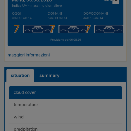
Monti
, 06.08.2026
Indice UV - massimo giornaliero
OGGI
DOMANI
DOPODOMANI
dalle 13 alle 14
dalle 13 alle 14
dalle 13 alle 14
7
7
7
Previsione del 06.08.26
maggiori informazioni
situation
summary
cloud cover
temperature
wind
precipitation