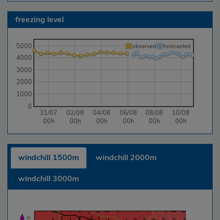
freezing level
5000
observed
forecasted
4000
3000
2000
1000
0
31/07
02/08
04/08
06/08
08/08
10/08
00h
00h
00h
00h
00h
00h
windchill 1500m
windchill 2000m
windchill 3000m