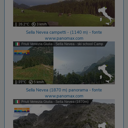
26.2°C
3 km/h
Sella Nevea campetti - (1140 m) - fonte
www.panomax.com
Friuli Venezia Giulia - Sella Nevea - ski school Camp
27°C
5 km/h
Sella Nevea (1870 m) panorama - fonte
www.panomax.com
Friuli Venezia Giulia - Sella Nevea (1870m)