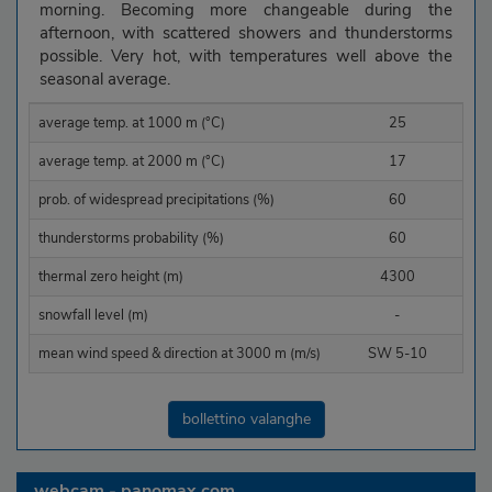
morning. Becoming more changeable during the
afternoon, with scattered showers and thunderstorms
possible. Very hot, with temperatures well above the
seasonal average.
average temp. at 1000 m (°C)
25
average temp. at 2000 m (°C)
17
prob. of widespread precipitations (%)
60
thunderstorms probability (%)
60
thermal zero height (m)
4300
snowfall level (m)
-
mean wind speed & direction at 3000 m (m/s)
SW 5-10
bollettino valanghe
webcam - panomax.com