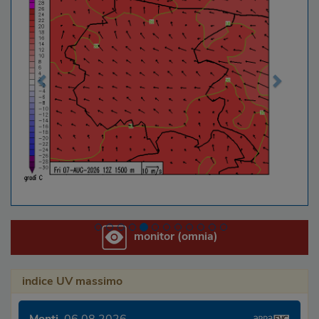
monitor (omnia)
indice UV massimo