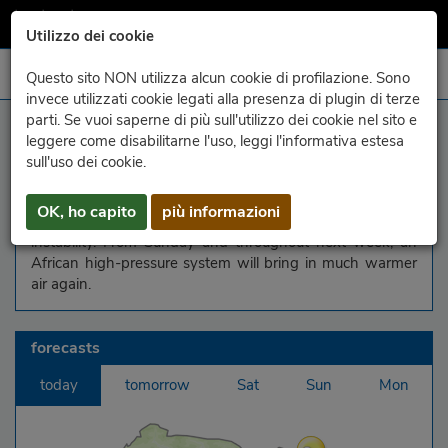
Utilizzo dei cookie
Questo sito NON utilizza alcun cookie di profilazione. Sono
invece utilizzati cookie legati alla presenza di plugin di terze
parti. Se vuoi saperne di più sull'utilizzo dei cookie nel sito e
general situation
leggere come disabilitarne l'uso, leggi l'informativa estesa
sull'uso dei cookie.
Between Friday and Saturday, less warm and drier north-
easterly winds will flow in the lower levels, while more
OK, ho capito
più informazioni
humid westerly currents aloft will increase atmospheric
instability. From Sunday and throughout next week, an
African high-pressure system will bring in much warmer
air again.
forecasts
today
tomorrow
Sat
Sun
Mon