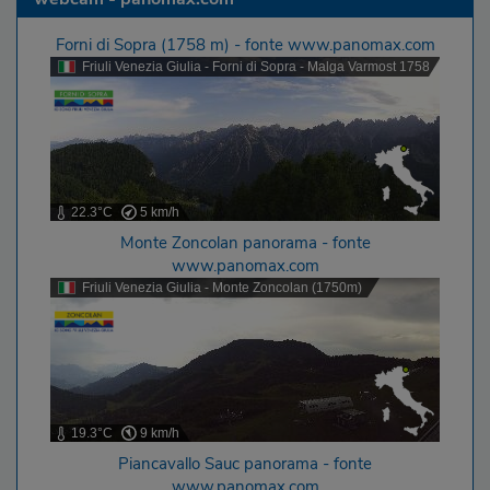
Forni di Sopra (1758 m) - fonte www.panomax.com
Friuli Venezia Giulia - Forni di Sopra - Malga Varmost 1758m
22.3°C
5 km/h
Monte Zoncolan panorama - fonte
www.panomax.com
Friuli Venezia Giulia - Monte Zoncolan (1750m)
19.3°C
9 km/h
Piancavallo Sauc panorama - fonte
www.panomax.com