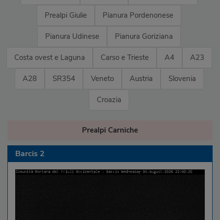
Prealpi Giulie
Pianura Pordenonese
Pianura Udinese
Pianura Goriziana
Costa ovest e Laguna
Carso e Trieste
A4
A23
A28
SR354
Veneto
Austria
Slovenia
Croazia
Prealpi Carniche
Barcis 2