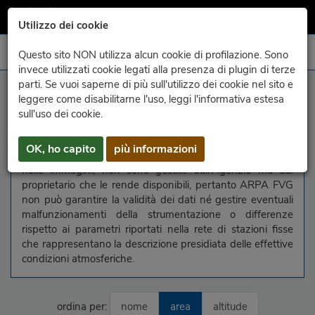
Utilizzo dei cookie
Questo sito NON utilizza alcun cookie di profilazione. Sono
invece utilizzati cookie legati alla presenza di plugin di terze
parti. Se vuoi saperne di più sull'utilizzo dei cookie nel sito e
information
leggere come disabilitarne l'uso, leggi l'informativa estesa
sull'uso dei cookie.
In questa pagina vengono raggruppate le immagini delle
webcam liberamente disponibili in rete. Le webcam, come
OK, ho capito
più informazioni
le informazioni relative ai parametri meteorologici riportati
nelle immagini, non sono gestite dall'Agenzia ma dal
proprietario che le rende disponibili, pertanto ARPA FVG
non può garantire la validità dei dati né gestire eventuali
malfunzionamenti della strumentazione o differenze
rispetto ai parametri riportati nella rete di stazioni fisse
che rappresentano la descrizione presidiata delle effettive
condizioni atmosferiche.
ordina per:
nome
area
altitude