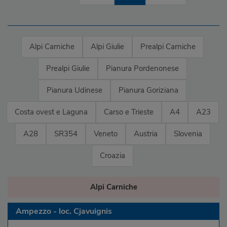
Alpi Carniche
Alpi Giulie
Prealpi Carniche
Prealpi Giulie
Pianura Pordenonese
Pianura Udinese
Pianura Goriziana
Costa ovest e Laguna
Carso e Trieste
A4
A23
A28
SR354
Veneto
Austria
Slovenia
Croazia
Alpi Carniche
Ampezzo - loc. Cjavuignis