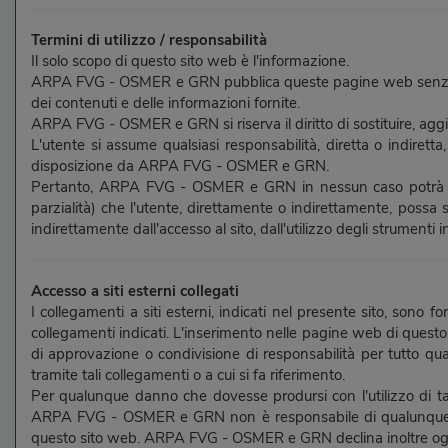
Termini di utilizzo / responsabilità
Il solo scopo di questo sito web è l'informazione.
ARPA FVG - OSMER e GRN pubblica queste pagine web senza garan
dei contenuti e delle informazioni fornite.
ARPA FVG - OSMER e GRN si riserva il diritto di sostituire, aggi
L'utente si assume qualsiasi responsabilità, diretta o indiret
disposizione da ARPA FVG - OSMER e GRN.
Pertanto, ARPA FVG - OSMER e GRN in nessun caso potrà essere 
parzialità) che l'utente, direttamente o indirettamente, poss
indirettamente dall'accesso al sito, dall'utilizzo degli strumenti 
Accesso a siti esterni collegati
I collegamenti a siti esterni, indicati nel presente sito, sono f
collegamenti indicati. L'inserimento nelle pagine web di quest
di approvazione o condivisione di responsabilità per tutto quan
tramite tali collegamenti o a cui si fa riferimento.
Per qualunque danno che dovesse prodursi con l'utilizzo di t
ARPA FVG - OSMER e GRN non è responsabile di qualunque info
questo sito web. ARPA FVG - OSMER e GRN declina inoltre ogni r