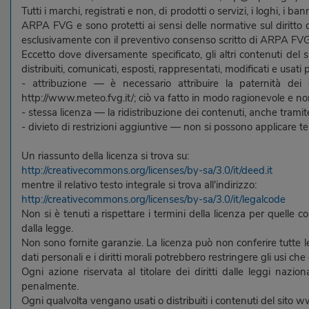
Tutti i marchi, registrati e non, di prodotti o servizi, i loghi, i 
ARPA FVG e sono protetti ai sensi delle normative sul diritto d'aut
esclusivamente con il preventivo consenso scritto di ARPA FVG
Eccetto dove diversamente specificato, gli altri contenuti del 
distribuiti, comunicati, esposti, rappresentati, modificati e usati
- attribuzione — è necessario attribuire la paternità 
http://www.meteo.fvg.it/; ciò va fatto in modo ragionevole e 
- stessa licenza — la ridistribuzione dei contenuti, anche trami
- divieto di restrizioni aggiuntive — non si possono applicare te
Un riassunto della licenza si trova su:
http://creativecommons.org/licenses/by-sa/3.0/it/deed.it
mentre il relativo testo integrale si trova all'indirizzo:
http://creativecommons.org/licenses/by-sa/3.0/it/legalcode
Non si è tenuti a rispettare i termini della licenza per quelle 
dalla legge.
Non sono fornite garanzie. La licenza può non conferire tutte le au
dati personali e i diritti morali potrebbero restringere gli usi che 
Ogni azione riservata al titolare dei diritti dalle leggi nazi
penalmente.
Ogni qualvolta vengano usati o distribuiti i contenuti del sito w