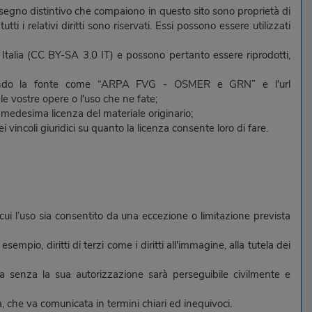
altro segno distintivo che compaiono in questo sito sono proprietà di
ti i relativi diritti sono riservati. Essi possono essere utilizzati
0 Italia (CC BY-SA 3.0 IT) e possono pertanto essere riprodotti,
 citando la fonte come “ARPA FVG - OSMER e GRN” e l'url
 vostre opere o l'uso che ne fate;
 medesima licenza del materiale originario;
vincoli giuridici su quanto la licenza consente loro di fare.
 cui l’uso sia consentito da una eccezione o limitazione prevista
empio, diritti di terzi come i diritti all'immagine, alla tutela dei
iuta senza la sua autorizzazione sarà perseguibile civilmente e
, che va comunicata in termini chiari ed inequivoci.