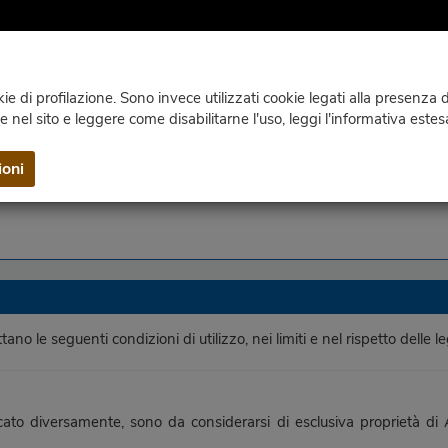
e di profilazione. Sono invece utilizzati cookie legati alla presenza di
ie nel sito e leggere come disabilitarne l'uso, leggi l'informativa estes
WEBCAM
CLIMATE
PUBLICATIONS
CONTACTS AN
ioni
 le seguenti condizioni di utilizzo, nei limiti e nel rispetto delle le
cato diversamente, sono da considerarsi di esclusiva proprietà di 