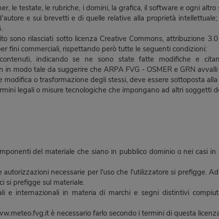
banner, le testate, le rubriche, i domini, la grafica, il software e ogni 
ore e sui brevetti e di quelle relative alla proprietà intellettuale; tut
.
sito sono rilasciati sotto licenza Creative Commons, attribuzione 3.
 per fini commerciali, rispettando però tutte le seguenti condizioni:
dei contenuti, indicando se ne sono state fatte modifiche e
non in modo tale da suggerire che ARPA FVG - OSMER e GRN avvalli le
te modifica o trasformazione degli stessi, deve essere sottoposta alla
rmini legali o misure tecnologiche che impongano ad altri soggetti dei 
componenti del materiale che siano in pubblico dominio o nei casi in
torizzazioni necessarie per l'uso che l'utilizzatore si prefigge. Ad es
ci si prefigge sul materiale.
onali e internazionali in materia di marchi e segni distintivi comp
ww.meteo.fvg.it è necessario farlo secondo i termini di questa licenza