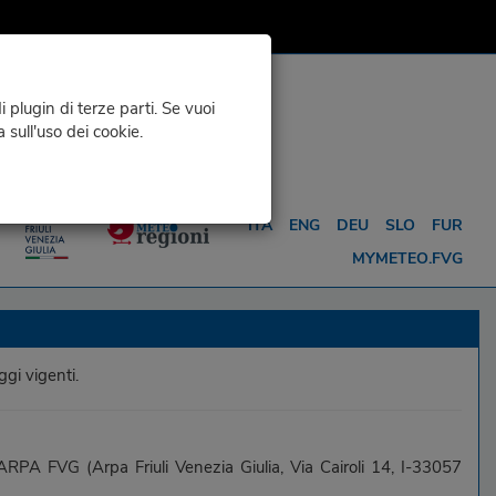
 plugin di terze parti. Se vuoi
a sull'uso dei cookie.
D INFO
METEO FOR ...
ITA
ENG
DEU
SLO
FUR
MYMETEO.FVG
ggi vigenti.
ARPA FVG (Arpa Friuli Venezia Giulia, Via Cairoli 14, I-33057