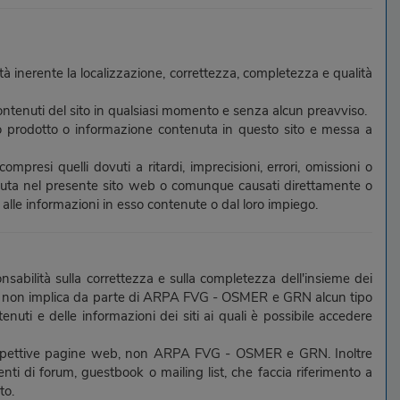
inerente la localizzazione, correttezza, completezza e qualità
contenuti del sito in qualsiasi momento e senza alcun preavviso.
ltro prodotto o informazione contenuta in questo sito e messa a
esi quelli dovuti a ritardi, imprecisioni, errori, omissioni o
tenuta nel presente sito web o comunque causati direttamente o
to alle informazioni in esso contenute o dal loro impiego.
ponsabilità sulla correttezza e sulla completezza dell'insieme dei
e web non implica da parte di ARPA FVG - OSMER e GRN alcun tipo
nuti e delle informazioni dei siti ai quali è possibile accedere
le rispettive pagine web, non ARPA FVG - OSMER e GRN. Inoltre
di forum, guestbook o mailing list, che faccia riferimento a
to.