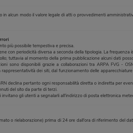
 in alcun modo il valore legale di atti o provvedimenti amministrativ
rrori
to più possibile tempestiva e precisa.
iene con periodicità diversa a seconda della tipologia. La frequenza
trollo; tuttavia al momento della prima pubblicazione alcuni dati poss
oni sono disponibili grazie a collaborazioni tra ARPA FVG - OSMER
a rappresentatività dei siti, dal funzionamento delle apparecchiature 
ina pertanto ogni responsabilità diretta o indiretta per eventuali ri
nuti del sito da parte di terzi.
 invitano gli utenti a segnalarli all'indirizzo di posta elettronica met
formato o rielaborazione) prima di 24 ore dall'ora di riferimento del