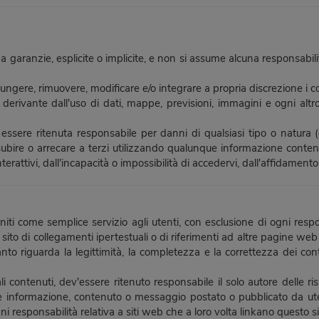
zie, esplicite o implicite, e non si assume alcuna responsabilità 
ungere, rimuovere, modificare e/o integrare a propria discrezione i 
ta, derivante dall'uso di dati, mappe, previsioni, immagini e ogni a
ritenuta responsabile per danni di qualsiasi tipo o natura (compr
a subire o arrecare a terzi utilizzando qualunque informazione con
interattivi, dall'incapacità o impossibilità di accedervi, dall'affidamen
orniti come semplice servizio agli utenti, con esclusione di ogni res
o sito di collegamenti ipertestuali o di riferimenti ad altre pagin
to riguarda la legittimità, la completezza e la correttezza dei conte
ali contenuti, dev'essere ritenuto responsabile il solo autore del
rmazione, contenuto o messaggio postato o pubblicato da utenti 
esponsabilità relativa a siti web che a loro volta linkano questo si