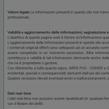
Valore legale
Le informazioni presenti in questo sito non hanno
professionale.
Validità e aggiornamento delle informazioni; segnalazione e
L'obiettivo di queste pagine web è fornire un'informazione quan
L'aggiornamento delle informazioni presenti in questo sito avv
I contenuti originali offerti sono sottoposti ad un accurato con
essere completato in un momento successivo. Altre informazi
correttezza e validità di tali informazioni (derivante anche dall
che ne è proprietario o gestore.
Con riferimento a tutto quanto sopra, ARPA FVG - OSMER e GRN decl
incidentali, speciali o consequenziali) derivanti dall’uso dei conte
Qualora venissero rilevati eventuali errori o malfunzionamenti, si
Dati real-time
I dati real-time non possono essere ripubblicati (in qualsiasi 
con il titolare dei diritti.