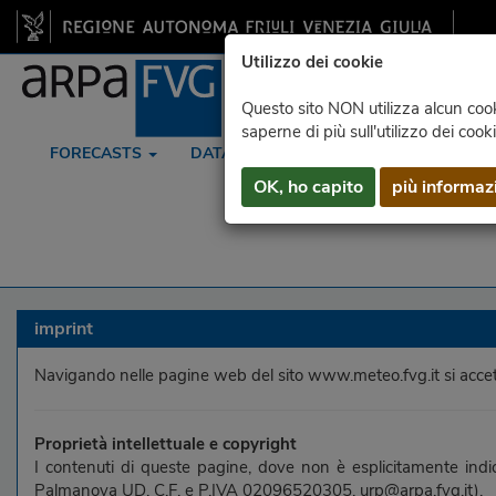
Utilizzo dei cookie
Questo sito NON utilizza alcun cooki
saperne di più sull'utilizzo dei cook
FORECASTS
DATA
RADAR
SATELLITE
OK, ho capito
più informaz
imprint
Navigando nelle pagine web del sito www.meteo.fvg.it si accettano
Proprietà intellettuale e copyright
I contenuti di queste pagine, dove non è esplicitamente indi
Palmanova UD, C.F. e P.IVA 02096520305, urp@arpa.fvg.it).